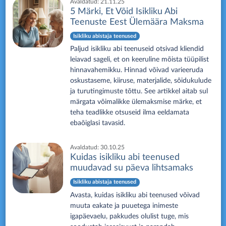
Avaldatud:
21.11.25
5 Märki, Et Võid Isikliku Abi
Teenuste Eest Ülemäära Maksma
Isikliku abistaja teenused
Paljud isikliku abi teenuseid otsivad kliendid
leiavad sageli, et on keeruline mõista tüüpilist
hinnavahemikku. Hinnad võivad varieeruda
oskustaseme, kiiruse, materjalide, sõidukulude
ja turutingimuste tõttu. See artikkel aitab sul
märgata võimalikke ülemaksmise märke, et
teha teadlikke otsuseid ilma eeldamata
ebaõiglasi tavasid.
Avaldatud:
30.10.25
Kuidas isikliku abi teenused
muudavad su päeva lihtsamaks
Isikliku abistaja teenused
Avasta, kuidas isikliku abi teenused võivad
muuta eakate ja puuetega inimeste
igapäevaelu, pakkudes olulist tuge, mis