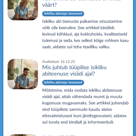
väärt?
Isikliku abistaja teenused
Isikliku abi teenuste palkamise otsustamine
võib olla keeruline. See artikkel käsitleb
levinud kõhklusi, aja kokkuhoidu, kvaliteetseid
tulemusi ja seda, kes sellest kõige rohkem kasu
saab, aidates sul teha teadliku valiku.
Avaldatud:
16.12.25
Mis juhtub tüüpilise isikliku
abiteenuse visiidi ajal?
Isikliku abistaja teenused
Mõistmine, mida oodata isikliku abiteenuse
visiidi ajal, aitab vähendada muret ja muuta
kogemuse mugavamaks. See artikkel juhendab
sind tüüpiliste sammude kaudu alates
ettevalmistusest kuni järeltegevusteni, aidates
sul tunda end kindlalt ja informeeritult.