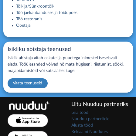
Tõlkija/Sünkroontõlk
Töö jaekaubanduses ja toidupoes
Töö restoranis
Õpetaja
Isikliku abistaja teenused
Isiklik abistaja aitab eakatel ja puuetega inimestel iseseisvalt
elada. Tööülesanded võivad hõlmata hügieeni, riietumist, sööki,
majapidamistöid või sotsiaalset tuge.
Vaata teenuseid
Liitu Nuuduu partneriks
Leia tööd
Nuuduu partneritele
Alusta tööd
Reklaami Nuuduu-s