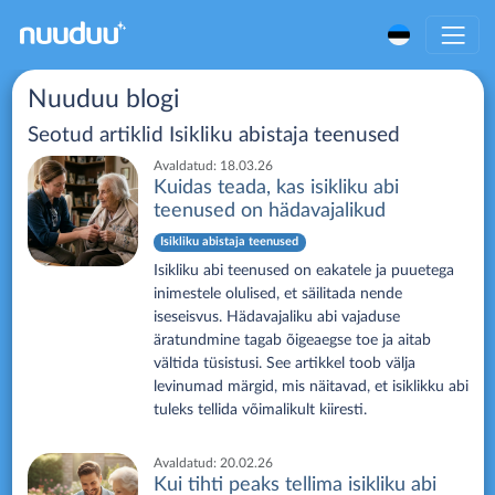
Nuuduu blogi
Seotud artiklid
Isikliku abistaja teenused
Avaldatud:
18.03.26
Kuidas teada, kas isikliku abi
teenused on hädavajalikud
Isikliku abistaja teenused
Isikliku abi teenused on eakatele ja puuetega
inimestele olulised, et säilitada nende
iseseisvus. Hädavajaliku abi vajaduse
äratundmine tagab õigeaegse toe ja aitab
vältida tüsistusi. See artikkel toob välja
levinumad märgid, mis näitavad, et isiklikku abi
tuleks tellida võimalikult kiiresti.
Avaldatud:
20.02.26
Kui tihti peaks tellima isikliku abi