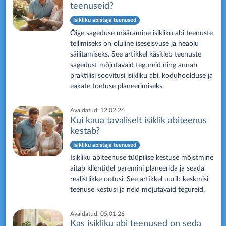
teenuseid?
Isikliku abistaja teenused
Õige sageduse määramine isikliku abi teenuste
tellimiseks on oluline iseseisvuse ja heaolu
säilitamiseks. See artikkel käsitleb teenuste
sagedust mõjutavaid tegureid ning annab
praktilisi soovitusi isikliku abi, koduhoolduse ja
eakate toetuse planeerimiseks.
Avaldatud:
12.02.26
Kui kaua tavaliselt isiklik abiteenus
kestab?
Isikliku abistaja teenused
Isikliku abiteenuse tüüpilise kestuse mõistmine
aitab klientidel paremini planeerida ja seada
realistlikke ootusi. See artikkel uurib keskmisi
teenuse kestusi ja neid mõjutavaid tegureid.
Avaldatud:
05.01.26
Kas isikliku abi teenused on seda