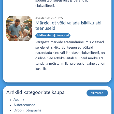
soodustab iseseisvust ja parandab
elukvaliteeti.
Avaldatud:
22.10.25
Märgid, et võid vajada isikliku abi
teenuseid
Isikliku abistaja teenused
Varajaste märkide äratundmine, mis viitavad
sellele, et isikliku abi teenused võiksid
parandada sinu või lähedase elukvaliteeti, on
oluline. See artikkel aitab sul neid märke ära
tunda ja mõista, millal professionaalne abi on
kasulik.
Artiklid kategooriate kaupa
Viimased
Aednik
Autoteenused
Droonifotograafia