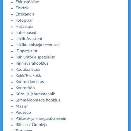
Ehitus­tööline
Elektrik
Ettekandja
Fotograaf
Haljastaja
Iluteenused
Isiklik Assistent
Isikliku abistaja teenused
IT-spetsialist
Kahjuritõrje spetsialist
Kinnisvarahooldus
Kodukoristaja
Kokk/Peakokk
Kontori koristus
Kontoritöö
Küte- ja jahutustehnik
Lemmikloomade hooldus
Maaler
Puusepp
Päikese- ja energiasüsteemid
Rätsep / Õmbleja
Torumees