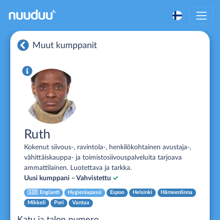
Muut kumppanit
Ruth
Kokenut siivous-, ravintola-, henkilökohtainen avustaja-,
vähittäiskauppa- ja toimistosiivouspalveluita tarjoava
ammattilainen. Luotettava ja tarkka.
Uusi kumppani – Vahvistettu
✓
🇬🇧
Englanti
Hygieniapassi
Espoo
Helsinki
Hämeenlinna
Mikkeli
Pori
Vantaa
Katu ja talon numero