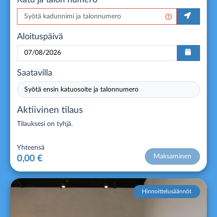
Aloituspäivä
Saatavilla
Syötä ensin katuosoite ja talonnumero
Aktiivinen tilaus
Tilauksesi on tyhjä.
Yhteensä
Maksaminen
0,00 €
Hinnoittelusäännöt