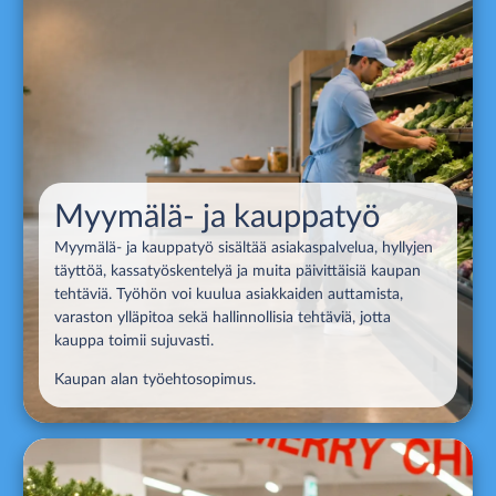
Myymälä- ja kauppatyö
Myymälä- ja kauppatyö sisältää asiakaspalvelua, hyllyjen
täyttöä, kassatyöskentelyä ja muita päivittäisiä kaupan
tehtäviä. Työhön voi kuulua asiakkaiden auttamista,
varaston ylläpitoa sekä hallinnollisia tehtäviä, jotta
kauppa toimii sujuvasti.
Kaupan alan työehtosopimus.