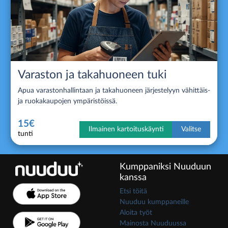
Varaston ja takahuoneen tuki
Apua varastonhallintaan ja takahuoneen järjestelyyn vähittäis-
ja ruokakaupojen ympäristöissä.
15€
Ilmainen kartoituskäynti
Valitse
tunti
Kumppaniksi Nuuduun
kanssa
Etsi töitä
Nuuduu kumppaneille
Aloita työt
Mainosta Nuuduussa