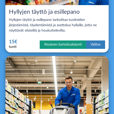
Hyllyjen täyttö ja esillepano
Hyllyjen täyttö ja esillepano tarkoittaa tuotteiden
järjestämistä, täydentämistä ja asettelua hyllyille, jotta ne
näyttävät siisteiltä ja houkuttelevilta.
15€
Ilmainen kartoituskäynti
Valitse
tunti