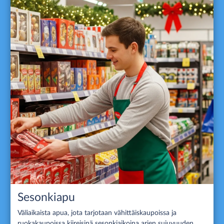
Sesonkiapu
Väliaikaista apua, jota tarjotaan vähittäiskaupoissa ja
ruokakaupoissa kiireisinä sesonkiaikoina arjen sujuvuuden