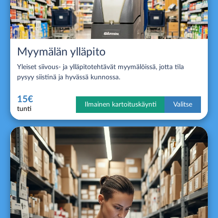
Myymälän ylläpito
Yleiset siivous- ja ylläpitotehtävät myymälöissä, jotta tila
pysyy siistinä ja hyvässä kunnossa.
15€
Ilmainen kartoituskäynti
Valitse
tunti