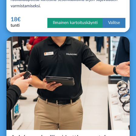
varmistamiseksi.
18€
Ilmainen kartoituskäynti
Valitse
tunti