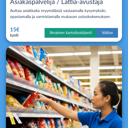
Asiakaspalvelija / Lattia-avustaja
Auttaa asiakkaita myymälässä vastaamalla kysymyksiin,
opastamalla ja varmistamalla mukavan ostoskokemuksen.
15€
Ilmainen kartoituskäynti
Valitse
tunti