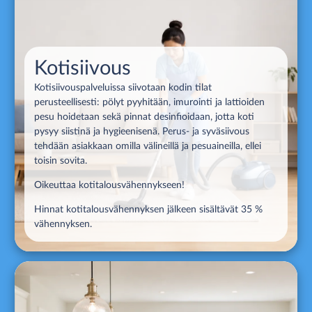
Kotisiivous
Kotisiivouspalveluissa siivotaan kodin tilat
perusteellisesti: pölyt pyyhitään, imurointi ja lattioiden
pesu hoidetaan sekä pinnat desinfioidaan, jotta koti
pysyy siistinä ja hygieenisenä. Perus- ja syväsiivous
tehdään asiakkaan omilla välineillä ja pesuaineilla, ellei
toisin sovita.
Oikeuttaa kotitalousvähennykseen!
Hinnat kotitalousvähennyksen jälkeen sisältävät 35 %
vähennyksen.