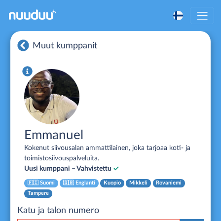
Muut kumppanit
Emmanuel
Kokenut siivousalan ammattilainen, joka tarjoaa koti- ja
toimistosiivouspalveluita.
Uusi kumppani – Vahvistettu
✓
🇫🇮
Suomi
🇬🇧
Englanti
Kuopio
Mikkeli
Rovaniemi
Tampere
Katu ja talon numero