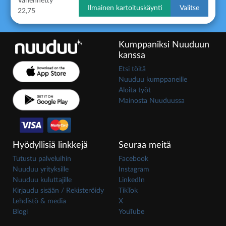
Vähennetty
Ilmainen kartoituskäynti
Valitse
22,75
Kumppaniksi Nuuduun
kanssa
Etsi töitä
Nuuduu kumppaneille
Aloita työt
Mainosta Nuuduussa
Hyödyllisiä linkkejä
Seuraa meitä
Tutustu palveluihin
Facebook
Nuuduu yrityksille
Instagram
Nuuduu kuluttajille
LinkedIn
Kirjaudu sisään / Rekisteröidy
TikTok
Lehdistö & media
X
Blogi
YouTube