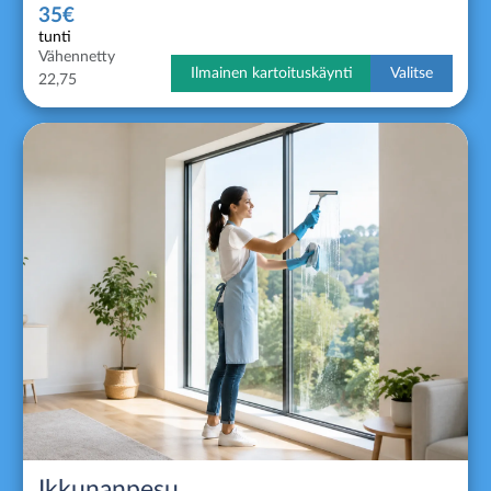
35€
tunti
Vähennetty
Ilmainen kartoituskäynti
Valitse
22,75
Ikkunanpesu