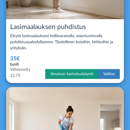
Lasimaalauksen puhdistus
Elvytä lasimaalauksesi hellävaraisella, asiantuntevalla
puhdistuspalvelullamme. Täydellinen koteihin, kirkkoihin ja
yrityksiin.
35€
tunti
Vähennetty
Ilmainen kartoituskäynti
Valitse
22,75