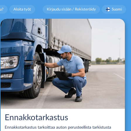
u?
Aloita työt
Kirjaudu sisään / Rekisteröidy
Suomi
Ennakkotarkastus
Ennakkotarkastus tarkoittaa auton perusteellista tarkistusta