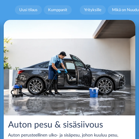
Uusi tilaus
Kumppanit
Yrityksille
Mikä on Nuudu
Auton pesu & sisäsiivous
Auton perusteellinen ulko- ja sisäpesu, johon kuuluu pesu,