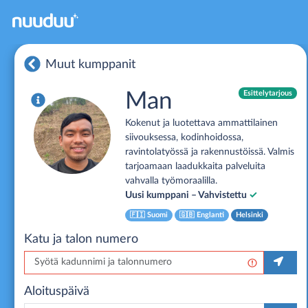
Muut kumppanit
Man
Esittelytarjous
Kokenut ja luotettava ammattilainen
siivouksessa, kodinhoidossa,
ravintolatyössä ja rakennustöissä. Valmis
tarjoamaan laadukkaita palveluita
vahvalla työmoraalilla.
Uusi kumppani – Vahvistettu
✓
🇫🇮
Suomi
🇬🇧
Englanti
Helsinki
Katu ja talon numero
Aloituspäivä