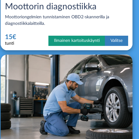
Moottorin diagnostiikka
Moottoriongelmien tunnistaminen OBD2-skannerilla ja
diagnostiikkalaitteilla.
15€
Ilmainen kartoituskäynti
Valitse
tunti