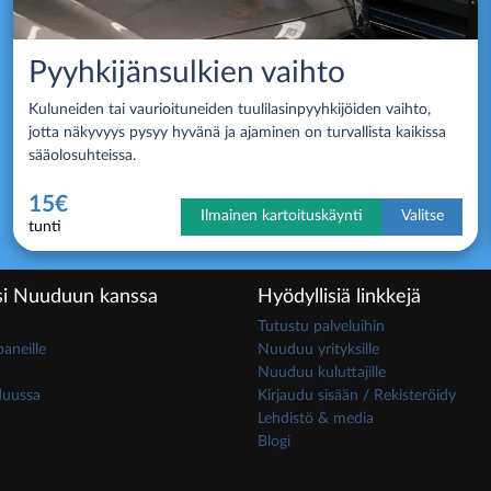
Pyyhkijänsulkien vaihto
Kuluneiden tai vaurioituneiden tuulilasinpyyhkijöiden vaihto,
jotta näkyvyys pysyy hyvänä ja ajaminen on turvallista kaikissa
sääolosuhteissa.
15€
Ilmainen kartoituskäynti
Valitse
tunti
i Nuuduun kanssa
Hyödyllisiä linkkejä
Tutustu palveluihin
neille
Nuuduu yrityksille
Nuuduu kuluttajille
duussa
Kirjaudu sisään / Rekisteröidy
Lehdistö & media
Blogi