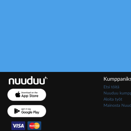
Kumppaniks
Etsi töitä
Nuuduu kumppa
Aloita työt
Mainosta Nuu