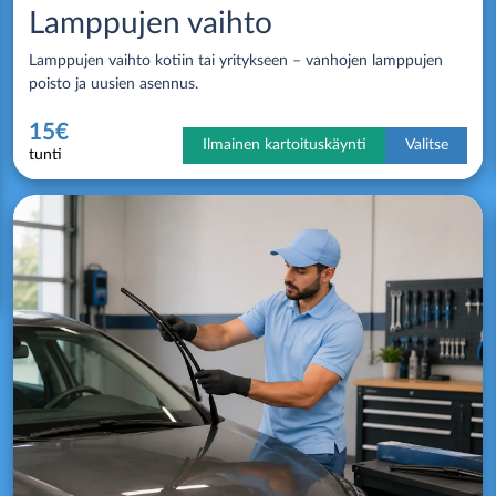
Lamppujen vaihto
Lamppujen vaihto kotiin tai yritykseen – vanhojen lamppujen
poisto ja uusien asennus.
15€
Ilmainen kartoituskäynti
Valitse
tunti