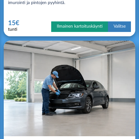
imurointi ja pintojen pyyhintä.
15€
Ilmainen kartoituskäynti
Valitse
tunti