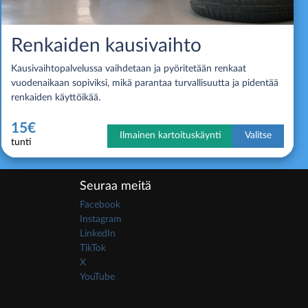
Renkaiden kausivaihto
Kausivaihtopalvelussa vaihdetaan ja pyöritetään renkaat
vuodenaikaan sopiviksi, mikä parantaa turvallisuutta ja pidentää
renkaiden käyttöikää.
15€
Ilmainen kartoituskäynti
Valitse
tunti
Seuraa meitä
Facebook
Instagram
LinkedIn
TikTok
X
YouTube