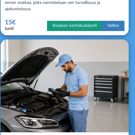
ennen matkaa, jotta varmistetaan sen turvallisuus ja
ajokuntoisuus.
15€
Ilmainen kartoituskäynti
Valitse
tunti