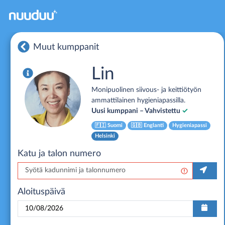
Muut kumppanit
Lin
Monipuolinen siivous- ja keittiötyön
ammattilainen hygieniapassilla.
Uusi kumppani – Vahvistettu
✓
🇫🇮
Suomi
🇬🇧
Englanti
Hygieniapassi
Helsinki
Katu ja talon numero
Aloituspäivä