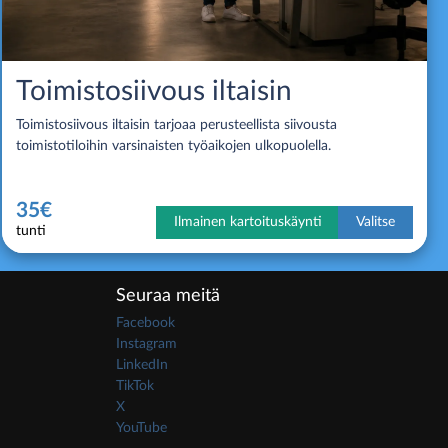
Toimistosiivous iltaisin
Toimistosiivous iltaisin tarjoaa perusteellista siivousta
toimistotiloihin varsinaisten työaikojen ulkopuolella.
35€
Ilmainen kartoituskäynti
Valitse
tunti
Seuraa meitä
Facebook
Instagram
LinkedIn
TikTok
X
YouTube