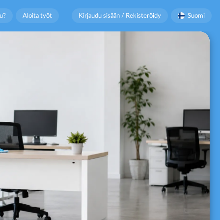
u?
Aloita työt
Kirjaudu sisään / Rekisteröidy
Suomi