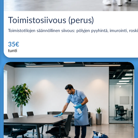
Toimistosiivous (perus)
Toimistotilojen säännöllinen siivous: pölyjen pyyhintä, imurointi, roski
35€
tunti