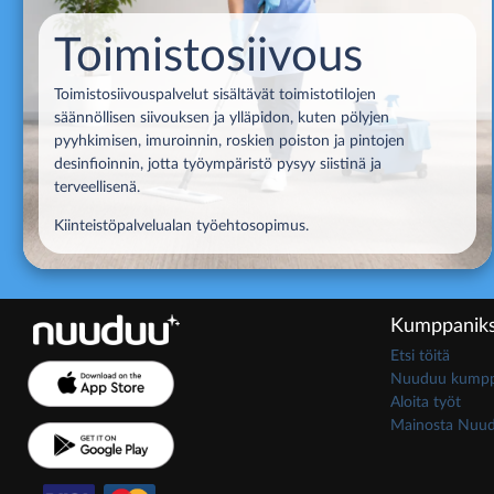
Toimistosiivous
Toimistosiivouspalvelut sisältävät toimistotilojen
säännöllisen siivouksen ja ylläpidon, kuten pölyjen
pyyhkimisen, imuroinnin, roskien poiston ja pintojen
desinfioinnin, jotta työympäristö pysyy siistinä ja
terveellisenä.
Kiinteistöpalvelualan työehtosopimus.
Kumppaniks
Etsi töitä
Nuuduu kumppa
Aloita työt
Mainosta Nuu