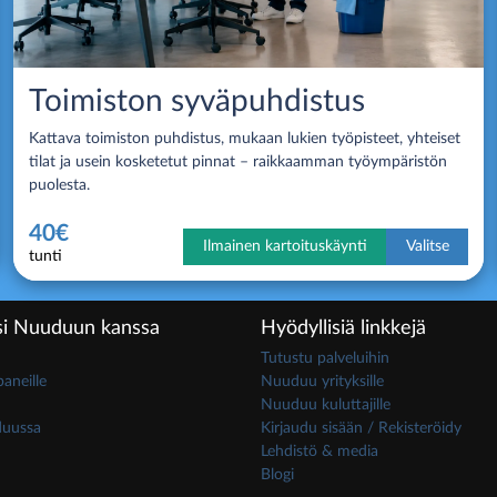
Toimiston syväpuhdistus
Kattava toimiston puhdistus, mukaan lukien työpisteet, yhteiset
tilat ja usein kosketetut pinnat – raikkaamman työympäristön
puolesta.
40€
Ilmainen kartoituskäynti
Valitse
tunti
i Nuuduun kanssa
Hyödyllisiä linkkejä
Tutustu palveluihin
neille
Nuuduu yrityksille
Nuuduu kuluttajille
duussa
Kirjaudu sisään / Rekisteröidy
Lehdistö & media
Blogi