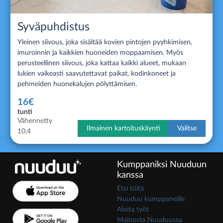
Syväpuhdistus
Yleinen siivous, joka sisältää kovien pintojen pyyhkimisen,
imuroinnin ja kaikkien huoneiden moppaamisen. Myös
perusteellinen siivous, joka kattaa kaikki alueet, mukaan
lukien vaikeasti saavutettavat paikat, kodinkoneet ja
pehmeiden huonekalujen pölyttämisen.
16€
tunti
Vähennetty
Ilmainen kartoituskäynti
Valitse
10,4
Kumppaniksi Nuuduun
kanssa
Etsi töitä
Nuuduu kumppaneille
Aloita työt
Mainosta Nuuduussa