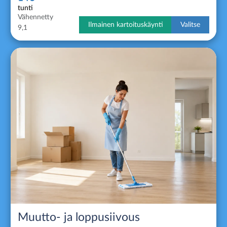
tunti
Vähennetty
Ilmainen kartoituskäynti
Valitse
9,1
Muutto- ja loppusiivous