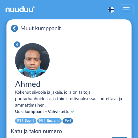
Muut kumppanit
Ahmed
Kokenut siivooja ja jakaja, jolla on taitoja
puutarhanhoidossa ja toimistosiivouksessa. Luotettava ja
ammattimainen.
Uusi kumppani – Vahvistettu
✓
🇫🇮
Suomi
🇬🇧
Englanti
Pori
Katu ja talon numero