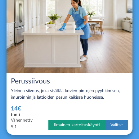
Perussiivous
Yleinen siivous, joka sisältää kovien pintojen pyyhkimisen,
imuroinnin ja lattioiden pesun kaikissa huoneissa.
14€
tunti
Vähennetty
Ilmainen kartoituskäynti
Valitse
9,1