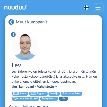
Muut kumppanit
Lev
Lev Sidorenko on tuleva koneinsinööri, jolla on käytännön
kokemusta kokoonpanotöistä ja asiakaspalvelusta. Hän on
ahkera, oma-aloitteinen ja nopea oppimaan.
Uusi kumppani – Vahvistettu
✓
🇫🇮
Suomi
🇬🇧
Englanti
Venäjä
Ensiaputodistus
Työturvallisuuskortti
Tulityökortti
Lahti
Katu ja talon numero