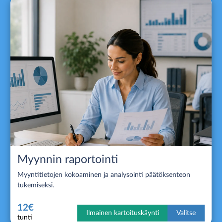
Myynnin raportointi
Myyntitietojen kokoaminen ja analysointi päätöksenteon
tukemiseksi.
12€
Ilmainen kartoituskäynti
Valitse
tunti