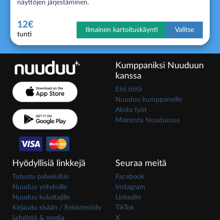
näyttöjen järjestäminen.
12€
Ilmainen kartoituskäynti
Valitse
tunti
Kumppaniksi Nuuduun
kanssa
Etsi töitä
Nuuduu kumppaneille
Aloita työt
Mainosta Nuuduussa
Hyödyllisiä linkkejä
Seuraa meitä
Tutustu palveluihin
Facebook
Nuuduu yrityksille
Instagram
Nuuduu kuluttajille
LinkedIn
Kirjaudu sisään / Rekisteröidy
TikTok
Lehdistö & media
X