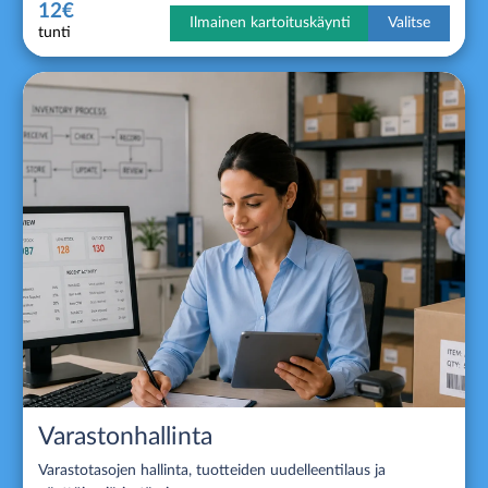
12€
Ilmainen kartoituskäynti
Valitse
tunti
Varastonhallinta
Varastotasojen hallinta, tuotteiden uudelleentilaus ja