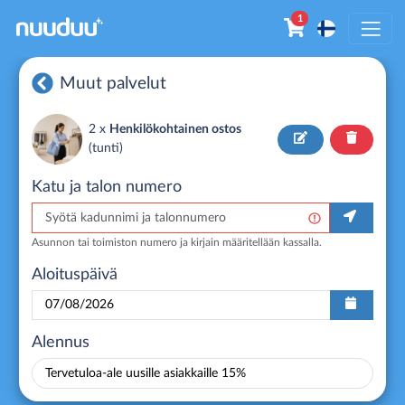
1
Muut palvelut
2 x
Henkilökohtainen ostos
(
tunti
)
Katu ja talon numero
Asunnon tai toimiston numero ja kirjain määritellään kassalla.
Aloituspäivä
Alennus