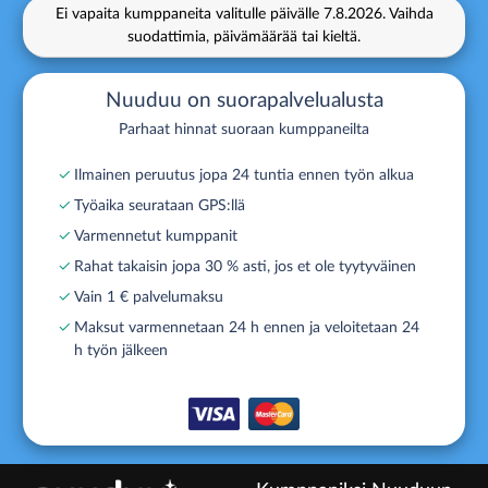
Ei vapaita kumppaneita valitulle päivälle
7.8.2026.
Vaihda
suodattimia, päivämäärää tai kieltä.
Nuuduu on suorapalvelualusta
Parhaat hinnat suoraan kumppaneilta
✓
Ilmainen peruutus jopa 24 tuntia ennen työn alkua
✓
Työaika seurataan GPS:llä
✓
Varmennetut kumppanit
✓
Rahat takaisin jopa 30 % asti, jos et ole tyytyväinen
✓
Vain 1 € palvelumaksu
✓
Maksut varmennetaan 24 h ennen ja veloitetaan 24
h työn jälkeen