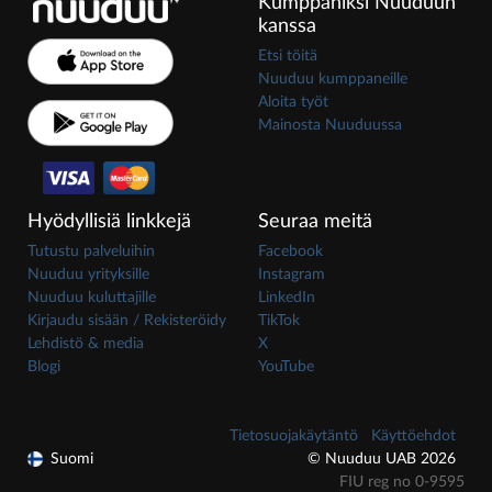
Kumppaniksi Nuuduun
kanssa
Etsi töitä
Nuuduu kumppaneille
Aloita työt
Mainosta Nuuduussa
Hyödyllisiä linkkejä
Seuraa meitä
Tutustu palveluihin
Facebook
Nuuduu yrityksille
Instagram
Nuuduu kuluttajille
LinkedIn
Kirjaudu sisään / Rekisteröidy
TikTok
Lehdistö & media
X
Blogi
YouTube
Tietosuojakäytäntö
Käyttöehdot
Suomi
© Nuuduu UAB 2026
FIU reg no 0-9595