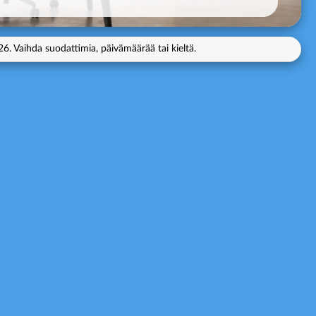
26.
Vaihda suodattimia, päivämäärää tai kieltä.