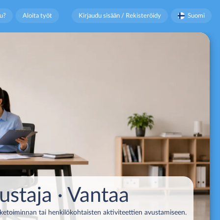
u?
Aloita työt
Kirjaudu sisään / Rekisteröidy
Suomi
ustaja
· Vantaa
liiketoiminnan tai henkilökohtaisten aktiviteettien avustamiseen.