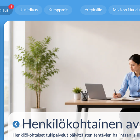
1
Uusi tilaus
Kumppanit
Yrityksille
Mikä on Nuudu
ilaus
Henkilökohtainen av
Henkilökohtaiset tukipalvelut päivittäisten tehtävien hallintaan ja 