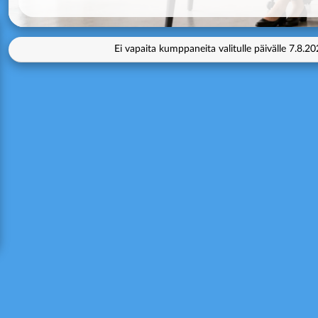
Ei vapaita kumppaneita valitulle päivälle
7.8.20