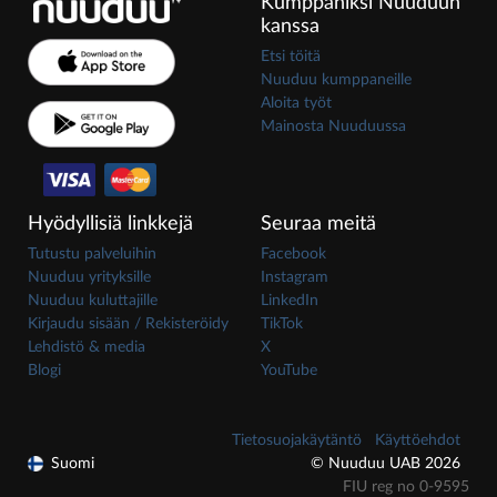
Kumppaniksi Nuuduun
kanssa
Etsi töitä
Nuuduu kumppaneille
Aloita työt
Mainosta Nuuduussa
Hyödyllisiä linkkejä
Seuraa meitä
Tutustu palveluihin
Facebook
Nuuduu yrityksille
Instagram
Nuuduu kuluttajille
LinkedIn
Kirjaudu sisään / Rekisteröidy
TikTok
Lehdistö & media
X
Blogi
YouTube
Tietosuojakäytäntö
Käyttöehdot
Suomi
© Nuuduu UAB 2026
FIU reg no 0-9595