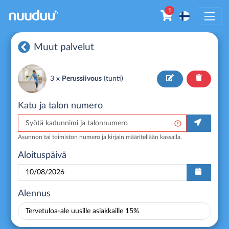
1
Muut palvelut
3 x
Perussiivous
(
tunti
)
Katu ja talon numero
Asunnon tai toimiston numero ja kirjain määritellään kassalla.
Aloituspäivä
Alennus