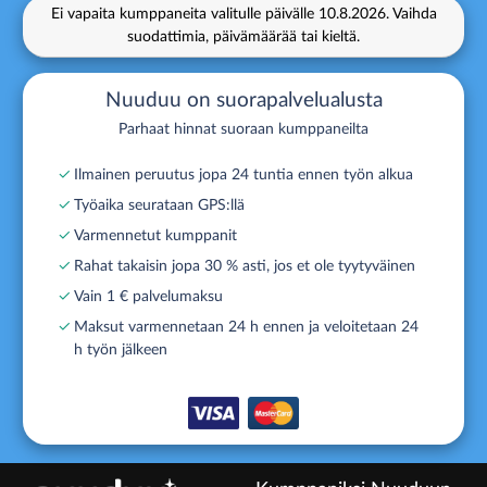
Ei vapaita kumppaneita valitulle päivälle
10.8.2026.
Vaihda
suodattimia, päivämäärää tai kieltä.
Nuuduu on suorapalvelualusta
Parhaat hinnat suoraan kumppaneilta
✓
Ilmainen peruutus jopa 24 tuntia ennen työn alkua
✓
Työaika seurataan GPS:llä
✓
Varmennetut kumppanit
✓
Rahat takaisin jopa 30 % asti, jos et ole tyytyväinen
✓
Vain 1 € palvelumaksu
✓
Maksut varmennetaan 24 h ennen ja veloitetaan 24
h työn jälkeen