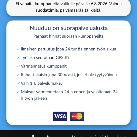
Ei vapaita kumppaneita valitulle päivälle
6.8.2026.
Vaihda
suodattimia, päivämäärää tai kieltä.
Nuuduu on suorapalvelualusta
Parhaat hinnat suoraan kumppaneilta
✓
Ilmainen peruutus jopa 24 tuntia ennen työn alkua
✓
Työaika seurataan GPS:llä
✓
Varmennetut kumppanit
✓
Rahat takaisin jopa 30 % asti, jos et ole tyytyväinen
✓
Vain 1 € palvelumaksu
✓
Maksut varmennetaan 24 h ennen ja veloitetaan 24
h työn jälkeen