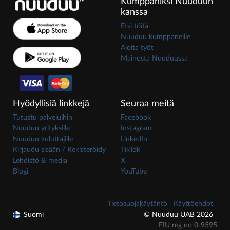
Kumppaniksi Nuuduun
kanssa
Etsi töitä
Nuuduu kumppaneille
Aloita työt
Mainosta Nuuduussa
Hyödyllisiä linkkejä
Seuraa meitä
Tutustu palveluihin
Facebook
Nuuduu yrityksille
Instagram
Nuuduu kuluttajille
LinkedIn
Kirjaudu sisään / Rekisteröidy
TikTok
Lehdistö & media
X
Blogi
YouTube
Tietosuojakäytäntö
Käyttöehdot
Suomi
© Nuuduu UAB 2026
FIU reg no 0-9595