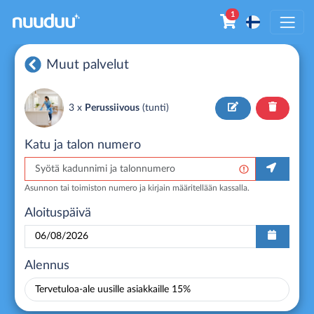
1
Muut palvelut
3 x
Perussiivous
(
tunti
)
Katu ja talon numero
Asunnon tai toimiston numero ja kirjain määritellään kassalla.
Aloituspäivä
Alennus