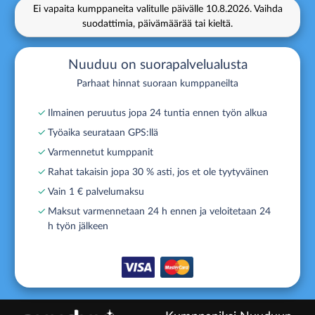
Ei vapaita kumppaneita valitulle päivälle
10.8.2026.
Vaihda
suodattimia, päivämäärää tai kieltä.
Nuuduu on suorapalvelualusta
Parhaat hinnat suoraan kumppaneilta
✓
Ilmainen peruutus jopa 24 tuntia ennen työn alkua
✓
Työaika seurataan GPS:llä
✓
Varmennetut kumppanit
✓
Rahat takaisin jopa 30 % asti, jos et ole tyytyväinen
✓
Vain 1 € palvelumaksu
✓
Maksut varmennetaan 24 h ennen ja veloitetaan 24
h työn jälkeen