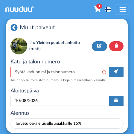
1
Muut palvelut
2 x
Yleinen puutarhanhoito
(
tunti
)
Katu ja talon numero
Asunnon tai toimiston numero ja kirjain määritellään kassalla.
Aloituspäivä
Alennus