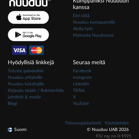
Kumppaniksi Nuuduun
kanssa
Etsi töitä
Nuuduu kumppaneille
Aloita työt
Mainosta Nuuduussa
Hyödyllisiä linkkejä
Seuraa meitä
Tutustu palveluihin
Facebook
Nuuduu yrityksille
Instagram
Nuuduu kuluttajille
LinkedIn
Kirjaudu sisään / Rekisteröidy
TikTok
Lehdistö & media
X
Blogi
YouTube
Tietosuojakäytäntö
Käyttöehdot
Suomi
© Nuuduu UAB 2026
FIU reg no 0-9595