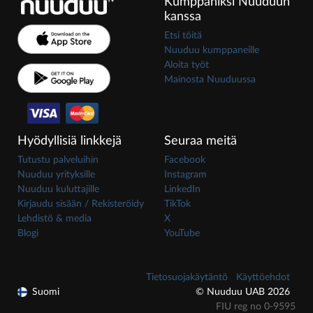
Kumppaniksi Nuuduun
kanssa
Etsi töitä
Nuuduu kumppaneille
Aloita työt
Mainosta Nuuduussa
Hyödyllisiä linkkejä
Seuraa meitä
Tutustu palveluihin
Facebook
Nuuduu yrityksille
Instagram
Nuuduu kuluttajille
LinkedIn
Kirjaudu sisään / Rekisteröidy
TikTok
Lehdistö & media
X
Blogi
YouTube
Tietosuojakäytäntö
Käyttöehdot
Suomi
© Nuuduu UAB 2026
FIU reg no 0-9595