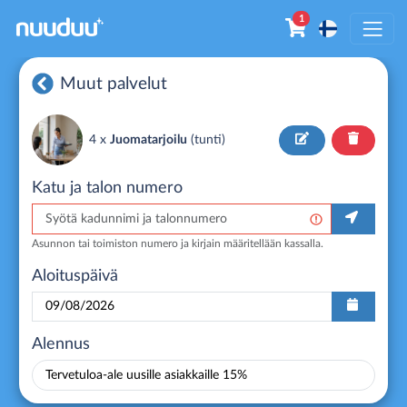
1
Muut palvelut
4 x
Juomatarjoilu
(
tunti
)
Katu ja talon numero
Asunnon tai toimiston numero ja kirjain määritellään kassalla.
Aloituspäivä
Alennus