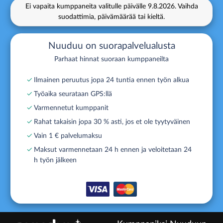
Ei vapaita kumppaneita valitulle päivälle
9.8.2026.
Vaihda
suodattimia, päivämäärää tai kieltä.
Nuuduu on suorapalvelualusta
Parhaat hinnat suoraan kumppaneilta
✓
Ilmainen peruutus jopa 24 tuntia ennen työn alkua
✓
Työaika seurataan GPS:llä
✓
Varmennetut kumppanit
✓
Rahat takaisin jopa 30 % asti, jos et ole tyytyväinen
✓
Vain 1 € palvelumaksu
✓
Maksut varmennetaan 24 h ennen ja veloitetaan 24
h työn jälkeen