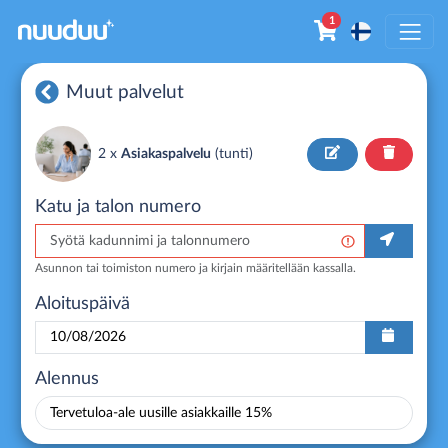
1
Muut palvelut
2 x
Asiakaspalvelu
(
tunti
)
Katu ja talon numero
Asunnon tai toimiston numero ja kirjain määritellään kassalla.
Aloituspäivä
Alennus