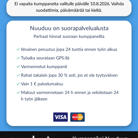
Ei vapaita kumppaneita valitulle päivälle
10.8.2026.
Vaihda
suodattimia, päivämäärää tai kieltä.
Nuuduu on suorapalvelualusta
Parhaat hinnat suoraan kumppaneilta
✓
Ilmainen peruutus jopa 24 tuntia ennen työn alkua
✓
Työaika seurataan GPS:llä
✓
Varmennetut kumppanit
✓
Rahat takaisin jopa 30 % asti, jos et ole tyytyväinen
✓
Vain 1 € palvelumaksu
✓
Maksut varmennetaan 24 h ennen ja veloitetaan 24
h työn jälkeen