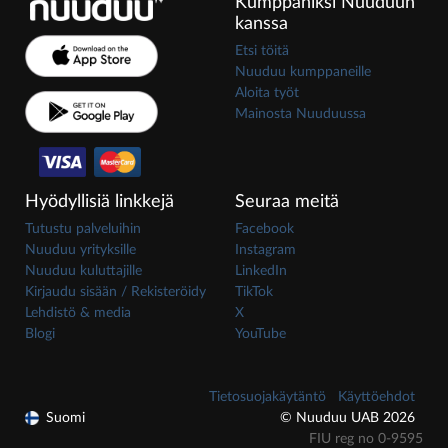
Kumppaniksi Nuuduun
kanssa
Etsi töitä
Nuuduu kumppaneille
Aloita työt
Mainosta Nuuduussa
Hyödyllisiä linkkejä
Seuraa meitä
Tutustu palveluihin
Facebook
Nuuduu yrityksille
Instagram
Nuuduu kuluttajille
LinkedIn
Kirjaudu sisään / Rekisteröidy
TikTok
Lehdistö & media
X
Blogi
YouTube
Tietosuojakäytäntö
Käyttöehdot
Suomi
© Nuuduu UAB 2026
FIU reg no 0-9595