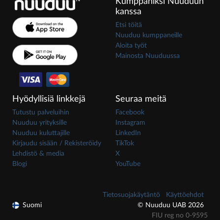
Kumppaniksi Nuuduun
kanssa
Etsi töitä
Nuuduu kumppaneille
Aloita työt
Mainosta Nuuduussa
Hyödyllisiä linkkejä
Seuraa meitä
Tutustu palveluihin
Facebook
Nuuduu yrityksille
Instagram
Nuuduu kuluttajille
LinkedIn
Kirjaudu sisään / Rekisteröidy
TikTok
Lehdistö & media
X
Blogi
YouTube
Tietosuojakäytäntö
Käyttöehdot
Suomi
© Nuuduu UAB 2026
FIU reg no 0-9595