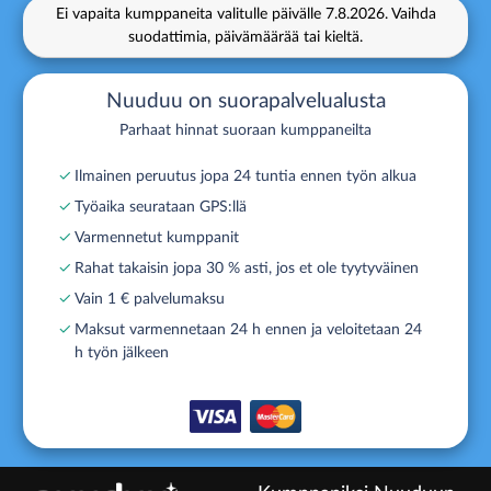
Ei vapaita kumppaneita valitulle päivälle
7.8.2026.
Vaihda
suodattimia, päivämäärää tai kieltä.
Nuuduu on suorapalvelualusta
Parhaat hinnat suoraan kumppaneilta
✓
Ilmainen peruutus jopa 24 tuntia ennen työn alkua
✓
Työaika seurataan GPS:llä
✓
Varmennetut kumppanit
✓
Rahat takaisin jopa 30 % asti, jos et ole tyytyväinen
✓
Vain 1 € palvelumaksu
✓
Maksut varmennetaan 24 h ennen ja veloitetaan 24
h työn jälkeen