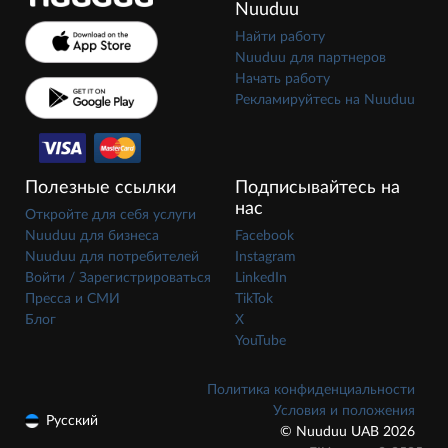
Nuuduu
Найти работу
Nuuduu для партнеров
Начать работу
Рекламируйтесь на Nuuduu
Полезные ссылки
Подписывайтесь на
нас
Откройте для себя услуги
Nuuduu для бизнеса
Facebook
Nuuduu для потребителей
Instagram
Войти / Зарегистрироваться
LinkedIn
Пресса и СМИ
TikTok
Блог
X
YouTube
Политика конфиденциальности
Условия и положения
Русский
© Nuuduu UAB 2026