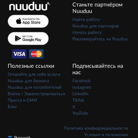
Станьте партнёром
Nuuduu
Найти работу
Nuuduu для партнеров
Начать работу
Рекламируйтесь на Nuuduu
Полезные ссылки
Подписывайтесь на
нас
Откройте для себя услуги
Nuuduu для бизнеса
Facebook
Nuuduu для потребителей
Instagram
Войти / Зарегистрироваться
LinkedIn
Пресса и СМИ
TikTok
Блог
X
YouTube
Политика конфиденциальности
Условия и положения