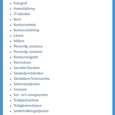
Fotograf
Hemstädning
IT-tekniker
Kock
Kontorsarbete
Kontorsstädning
Lärare
Målare
Personlig assistans
Personlig assistent
Restaurangjobb
Rörmokare
Servitör/Servitris
Skadedjurstekniker
Skräddare/Sömmerska
Skönhetstjänster
Snickare
Sol- och energisystem
Trädgårdsarbete
Trädgårdsmästare
Underhållningstjänster