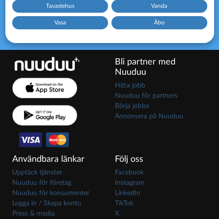
Tavastehus
Vanda
Vasa
Åbo
Bli partner med
Nuuduu
Hitta jobb
Nuuduu för partners
Börja jobba
Annonsera på Nuuduu
Användbara länkar
Följ oss
Upptäck tjänster
Facebook
Nuuduu för företag
Instagram
Nuuduu för konsumenter
LinkedIn
Logga in / Skapa konto
TikTok
Press & media
X