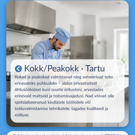
Kokk/Peakokk
· Tartu
Kokad ja peakokad valmistavad ning serveerivad toite
erinevateks puhkudeks – alates privaatsetest
õhtusöökidest kuni suurte üritusteni, arvestades
erinevaid maitseid ja toitumisvajadusi. Nad võivad olla
spetsialiseerunud kindlatele köökidele või
toiduvalmistamise tehnikatele, tagades kvaliteedi ja
esitluse.