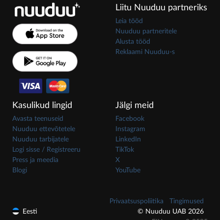
Liitu Nuuduu partneriks
Leia tööd
Nuuduu partneritele
Alusta tööd
Reklaami Nuuduu-s
Kasulikud lingid
Jälgi meid
Avasta teenuseid
Facebook
Nuuduu ettevõtetele
Instagram
Nuuduu tarbijatele
LinkedIn
Logi sisse / Registreeru
TikTok
Press ja meedia
X
Blogi
YouTube
Privaatsuspoliitika
Tingimused
Eesti
© Nuuduu UAB 2026