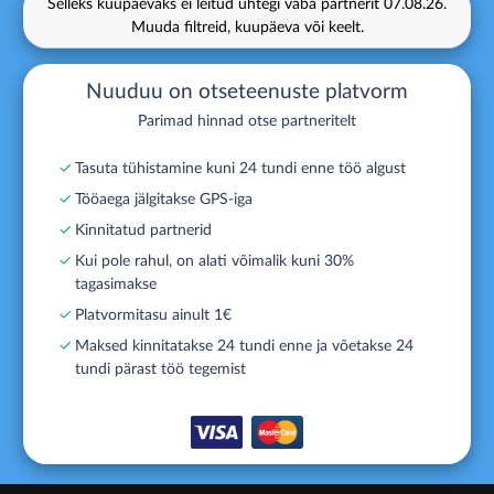
Selleks kuupäevaks ei leitud ühtegi vaba partnerit
07.08.26.
Muuda filtreid, kuupäeva või keelt.
Nuuduu on otseteenuste platvorm
Parimad hinnad otse partneritelt
✓
Tasuta tühistamine kuni 24 tundi enne töö algust
✓
Tööaega jälgitakse GPS-iga
✓
Kinnitatud partnerid
✓
Kui pole rahul, on alati võimalik kuni 30%
tagasimakse
✓
Platvormitasu ainult 1€
✓
Maksed kinnitatakse 24 tundi enne ja võetakse 24
tundi pärast töö tegemist