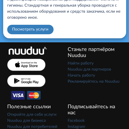
гигиены. Стандартная и генеральная уборка проводится с
использованием оборудования и средств заказчика, если не
оговорено иное.
Посмотреть услуги
Станьте партнёром
Nuuduu
Найти работу
Nuuduu для партнеров
Начать работу
Рекламируйтесь на Nuuduu
Полезные ссылки
Подписывайтесь на
нас
Откройте для себя услуги
Nuuduu для бизнеса
Facebook
Nuuduu для потребителей
Instagram