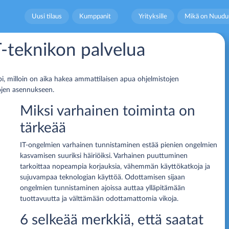
Uusi tilaus
Kumppanit
Yrityksille
Mikä on Nuudu
IT-teknikon palvelua
i, milloin on aika hakea ammattilaisen apua ohjelmistojen
ojen asennukseen.
Miksi varhainen toiminta on
tärkeää
IT-ongelmien varhainen tunnistaminen estää pienien ongelmien
kasvamisen suuriksi häiriöiksi. Varhainen puuttuminen
tarkoittaa nopeampia korjauksia, vähemmän käyttökatkoja ja
sujuvampaa teknologian käyttöä. Odottamisen sijaan
ongelmien tunnistaminen ajoissa auttaa ylläpitämään
tuottavuutta ja välttämään odottamattomia vikoja.
6 selkeää merkkiä, että saatat