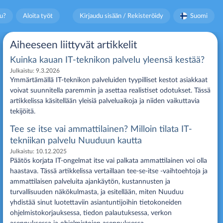
u?
Aloita työt
Kirjaudu sisään / Rekisteröidy
Suomi
Aiheeseen liittyvät artikkelit
Kuinka kauan IT-teknikon palvelu yleensä kestää?
Julkaistu:
9.3.2026
Ymmärtämällä IT-teknikon palveluiden tyypilliset kestot asiakkaat
voivat suunnitella paremmin ja asettaa realistiset odotukset. Tässä
artikkelissa käsitellään yleisiä palveluaikoja ja niiden vaikuttavia
tekijöitä.
Tee se itse vai ammattilainen? Milloin tilata IT-
tekniikan palvelu Nuuduun kautta
Julkaistu:
10.12.2025
Päätös korjata IT-ongelmat itse vai palkata ammattilainen voi olla
haastava. Tässä artikkelissa vertaillaan tee-se-itse -vaihtoehtoja ja
ammattilaisen palveluita ajankäytön, kustannusten ja
turvallisuuden näkökulmasta, ja esitellään, miten Nuuduu
yhdistää sinut luotettaviin asiantuntijoihin tietokoneiden
ohjelmistokorjauksessa, tiedon palautuksessa, verkon