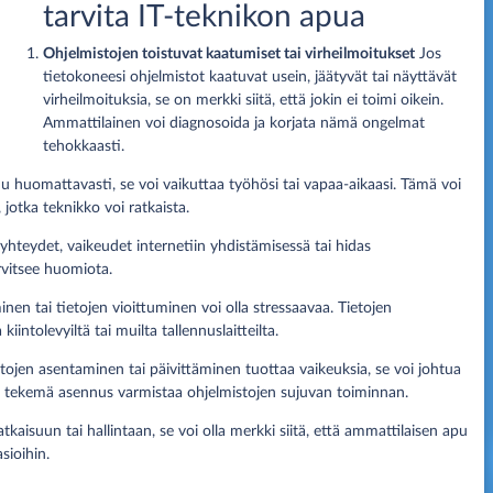
tarvita IT-teknikon apua
Ohjelmistojen toistuvat kaatumiset tai virheilmoitukset
Jos
tietokoneesi ohjelmistot kaatuvat usein, jäätyvät tai näyttävät
virheilmoituksia, se on merkki siitä, että jokin ei toimi oikein.
Ammattilainen voi diagnosoida ja korjata nämä ongelmat
tehokkaasti.
u huomattavasti, se voi vaikuttaa työhösi tai vapaa-aikaasi. Tämä voi
 jotka teknikko voi ratkaista.
yhteydet, vaikeudet internetiin yhdistämisessä tai hidas
rvitsee huomiota.
en tai tietojen vioittuminen voi olla stressaavaa. Tietojen
intolevyiltä tai muilta tallennuslaitteilta.
tojen asentaminen tai päivittäminen tuottaa vaikeuksia, se voi johtua
en tekemä asennus varmistaa ohjelmistojen sujuvan toiminnan.
tkaisuun tai hallintaan, se voi olla merkki siitä, että ammattilaisen apu
sioihin.