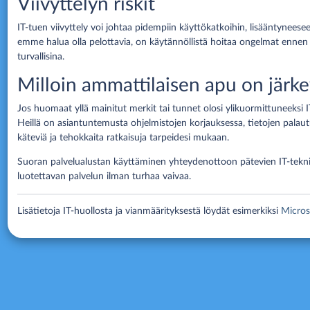
Viivyttelyn riskit
IT-tuen viivyttely voi johtaa pidempiin käyttökatkoihin, lisääntynee
emme halua olla pelottavia, on käytännöllistä hoitaa ongelmat ennen n
turvallisina.
Milloin ammattilaisen apu on järk
Jos huomaat yllä mainitut merkit tai tunnet olosi ylikuormittuneeksi
Heillä on asiantuntemusta ohjelmistojen korjauksessa, tietojen palau
käteviä ja tehokkaita ratkaisuja tarpeidesi mukaan.
Suoran palvelualustan käyttäminen yhteydenottoon pätevien IT-tekniko
luotettavan palvelun ilman turhaa vaivaa.
Lisätietoja IT-huollosta ja vianmäärityksestä löydät esimerkiksi
Microso