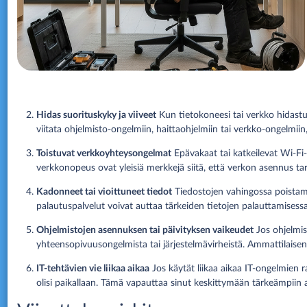
Hidas suorituskyky ja viiveet
Kun tietokoneesi tai verkko hidastu
viitata ohjelmisto-ongelmiin, haittaohjelmiin tai verkko-ongelmiin,
Toistuvat verkkoyhteysongelmat
Epävakaat tai katkeilevat Wi-Fi-
verkkonopeus ovat yleisiä merkkejä siitä, että verkon asennus ta
Kadonneet tai vioittuneet tiedot
Tiedostojen vahingossa poistamin
palautuspalvelut voivat auttaa tärkeiden tietojen palauttamisessa ki
Ohjelmistojen asennuksen tai päivityksen vaikeudet
Jos ohjelmis
yhteensopivuusongelmista tai järjestelmävirheistä. Ammattilais
IT-tehtävien vie liikaa aikaa
Jos käytät liikaa aikaa IT-ongelmien ra
olisi paikallaan. Tämä vapauttaa sinut keskittymään tärkeämpiin a