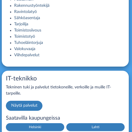
Rakennustyöntekijä
Ravintolatyö
Sähköasentaja
Tarjoilija
Toimistosiivous
Toimistotyö
Tuhoeläintorjuja
Valokuvaaja
Viihdepalvelut
IT-teknikko
Tekninen tuki ja palvelut tietokoneille, verkoille ja muille IT-
tarpeille.
Näytä palvelut
Saatavilla kaupungeissa
Helsinki
Lahti