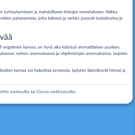
seen turhautumiseen ja mahdolliseen tietojen menetykseen. Vaikka
iiden pahenemista, jotta laitteesi ja verkko pysyvät luotettavina ja
evää
 IT-ongelmien kanssa, on hyvä aika kääntyä ammattilaisen puoleen.
tuksessa, verkon asennuksessa ja ohjelmistojen asennuksessa, tarjoten
iden kanssa voi helpottaa prosessia, tarjoten läpinäkyvät hinnat ja
ftin tukisivuilta
tai
Ciscon verkkosivuilta
.