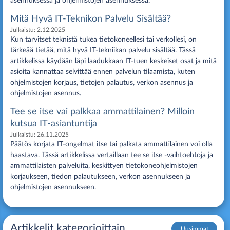
asennuksessa ja ohjelmistojen asennuksessa.
Mitä Hyvä IT-Teknikon Palvelu Sisältää?
Julkaistu:
2.12.2025
Kun tarvitset teknistä tukea tietokoneellesi tai verkollesi, on
tärkeää tietää, mitä hyvä IT-tekniikan palvelu sisältää. Tässä
artikkelissa käydään läpi laadukkaan IT-tuen keskeiset osat ja mitä
asioita kannattaa selvittää ennen palvelun tilaamista, kuten
ohjelmistojen korjaus, tietojen palautus, verkon asennus ja
ohjelmistojen asennus.
Tee se itse vai palkkaa ammattilainen? Milloin
kutsua IT-asiantuntija
Julkaistu:
26.11.2025
Päätös korjata IT-ongelmat itse tai palkata ammattilainen voi olla
haastava. Tässä artikkelissa vertaillaan tee se itse -vaihtoehtoja ja
ammattilaisten palveluita, keskittyen tietokoneohjelmistojen
korjaukseen, tiedon palautukseen, verkon asennukseen ja
ohjelmistojen asennukseen.
Artikkelit kategorioittain
Uusimmat