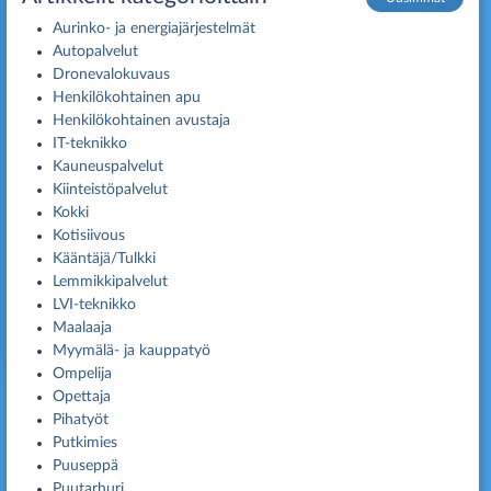
Aurinko- ja energiajärjestelmät
Autopalvelut
Dronevalokuvaus
Henkilökohtainen apu
Henkilökohtainen avustaja
IT-teknikko
Kauneuspalvelut
Kiinteistöpalvelut
Kokki
Kotisiivous
Kääntäjä/Tulkki
Lemmikkipalvelut
LVI-teknikko
Maalaaja
Myymälä- ja kauppatyö
Ompelija
Opettaja
Pihatyöt
Putkimies
Puuseppä
Puutarhuri