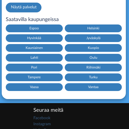
Näytä palvelut
Saatavilla kaupungeissa
Espoo
Helsinki
Hyvinkää
Jyväskylä
Kauniainen
Kuopio
Lahti
Oulu
Pori
Riihimäki
Tampere
Turku
Vaasa
Vantaa
Seuraa meitä
Facebook
Instagram