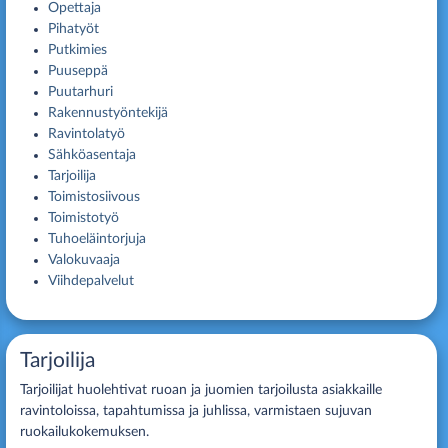
Opettaja
Pihatyöt
Putkimies
Puuseppä
Puutarhuri
Rakennustyöntekijä
Ravintolatyö
Sähköasentaja
Tarjoilija
Toimistosiivous
Toimistotyö
Tuhoeläintorjuja
Valokuvaaja
Viihdepalvelut
Tarjoilija
Tarjoilijat huolehtivat ruoan ja juomien tarjoilusta asiakkaille
ravintoloissa, tapahtumissa ja juhlissa, varmistaen sujuvan
ruokailukokemuksen.