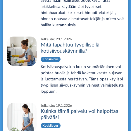
asettamaan realistiset odotukset. Tässä
artikkelissa käydään läpi tyypilliset
hintahaarukat, keskeiset hinnoittelutekijät,
hinnan nousua aiheuttavat tekijät ja miten voit
hallita kustannuksia.
Julkaistu:
23.1.2026
Mitä tapahtuu tyypillisellä
kotisiivouskäynnillä?
Kotisiivous
Kotisiivouspalvelun kulun ymmärtäminen voi
poistaa huolia ja tehdä kokemuksesta sujuvan
ja luottamusta herättävän. Tämä opas käy läpi
tyypillisen siivouskäynnin vaiheet valmistelusta
loppuun.
Julkaistu:
19.1.2026
Kuinka tämä palvelu voi helpottaa
päivääsi
Kotisiivous