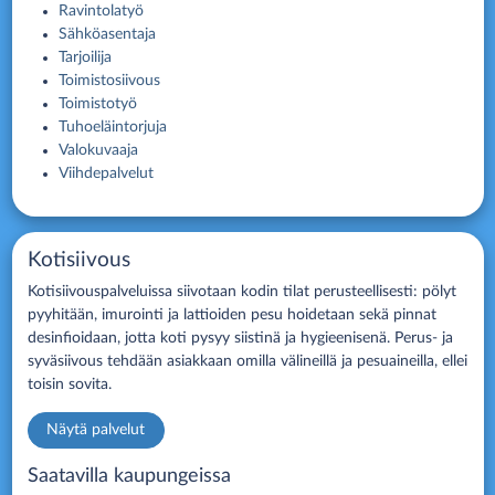
Ravintolatyö
Sähköasentaja
Tarjoilija
Toimistosiivous
Toimistotyö
Tuhoeläintorjuja
Valokuvaaja
Viihdepalvelut
Kotisiivous
Kotisiivouspalveluissa siivotaan kodin tilat perusteellisesti: pölyt
pyyhitään, imurointi ja lattioiden pesu hoidetaan sekä pinnat
desinfioidaan, jotta koti pysyy siistinä ja hygieenisenä. Perus- ja
syväsiivous tehdään asiakkaan omilla välineillä ja pesuaineilla, ellei
toisin sovita.
Näytä palvelut
Saatavilla kaupungeissa