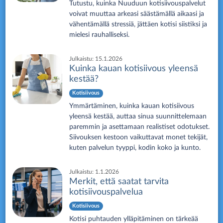
Tutustu, kuinka Nuuduun kotisiivouspalvelut
voivat muuttaa arkeasi säästämällä aikaasi ja
vähentämällä stressiä, jättäen kotisi siistiksi ja
mielesi rauhalliseksi.
Julkaistu:
15.1.2026
Kuinka kauan kotisiivous yleensä
kestää?
Kotisiivous
Ymmärtäminen, kuinka kauan kotisiivous
yleensä kestää, auttaa sinua suunnittelemaan
paremmin ja asettamaan realistiset odotukset.
Siivouksen kestoon vaikuttavat monet tekijät,
kuten palvelun tyyppi, kodin koko ja kunto.
Julkaistu:
1.1.2026
Merkit, että saatat tarvita
kotisiivouspalvelua
Kotisiivous
Kotisi puhtauden ylläpitäminen on tärkeää