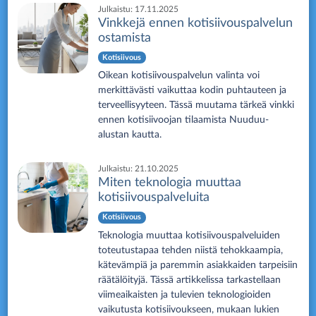
Julkaistu:
17.11.2025
Vinkkejä ennen kotisiivouspalvelun
ostamista
Kotisiivous
Oikean kotisiivouspalvelun valinta voi
merkittävästi vaikuttaa kodin puhtauteen ja
terveellisyyteen. Tässä muutama tärkeä vinkki
ennen kotisiivoojan tilaamista Nuuduu-
alustan kautta.
Julkaistu:
21.10.2025
Miten teknologia muuttaa
kotisiivouspalveluita
Kotisiivous
Teknologia muuttaa kotisiivouspalveluiden
toteutustapaa tehden niistä tehokkaampia,
kätevämpiä ja paremmin asiakkaiden tarpeisiin
räätälöityjä. Tässä artikkelissa tarkastellaan
viimeaikaisten ja tulevien teknologioiden
vaikutusta kotisiivoukseen, mukaan lukien