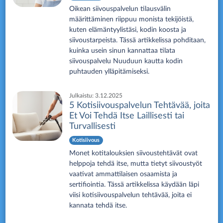
Oikean siivouspalvelun tilausvälin
määrittäminen riippuu monista tekijöistä,
kuten elämäntyylistäsi, kodin koosta ja
siivoustarpeista. Tässä artikkelissa pohditaan,
kuinka usein sinun kannattaa tilata
siivouspalvelu Nuuduun kautta kodin
puhtauden ylläpitämiseksi.
Julkaistu:
3.12.2025
5 Kotisiivouspalvelun Tehtävää, joita
Et Voi Tehdä Itse Laillisesti tai
Turvallisesti
Kotisiivous
Monet kotitalouksien siivoustehtävät ovat
helppoja tehdä itse, mutta tietyt siivoustyöt
vaativat ammattilaisen osaamista ja
sertifiointia. Tässä artikkelissa käydään läpi
viisi kotisiivouspalvelun tehtävää, joita ei
kannata tehdä itse.