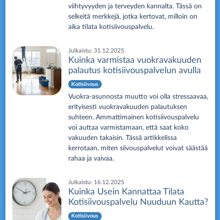
viihtyvyyden ja terveyden kannalta. Tässä on
selkeitä merkkejä, jotka kertovat, milloin on
aika tilata kotisiivouspalvelu.
Julkaistu:
31.12.2025
Kuinka varmistaa vuokravakuuden
palautus kotisiivouspalvelun avulla
Kotisiivous
Vuokra-asunnosta muutto voi olla stressaavaa,
erityisesti vuokravakuuden palautuksen
suhteen. Ammattimainen kotisiivouspalvelu
voi auttaa varmistamaan, että saat koko
vakuuden takaisin. Tässä artikkelissa
kerrotaan, miten siivouspalvelut voivat säästää
rahaa ja vaivaa.
Julkaistu:
16.12.2025
Kuinka Usein Kannattaa Tilata
Kotisiivouspalvelu Nuuduun Kautta?
Kotisiivous