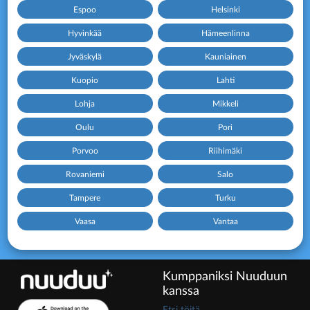
Espoo
Helsinki
Hyvinkää
Hämeenlinna
Jyväskylä
Kauniainen
Kuopio
Lahti
Lohja
Mikkeli
Oulu
Pori
Porvoo
Riihimäki
Rovaniemi
Salo
Tampere
Turku
Vaasa
Vantaa
Kumppaniksi Nuuduun
kanssa