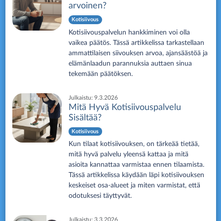
arvoinen?
Kotisiivous
Kotisiivouspalvelun hankkiminen voi olla
vaikea päätös. Tässä artikkelissa tarkastellaan
ammattilaisen siivouksen arvoa, ajansäästöä ja
elämänlaadun parannuksia auttaen sinua
tekemään päätöksen.
Julkaistu:
9.3.2026
Mitä Hyvä Kotisiivouspalvelu
Sisältää?
Kotisiivous
Kun tilaat kotisiivouksen, on tärkeää tietää,
mitä hyvä palvelu yleensä kattaa ja mitä
asioita kannattaa varmistaa ennen tilaamista.
Tässä artikkelissa käydään läpi kotisiivouksen
keskeiset osa-alueet ja miten varmistat, että
odotuksesi täyttyvät.
Julkaistu:
3.3.2026