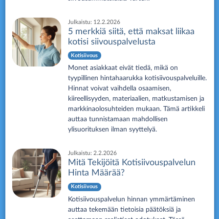
Julkaistu:
12.2.2026
5 merkkiä siitä, että maksat liikaa
kotisi siivouspalvelusta
Kotisiivous
Monet asiakkaat eivät tiedä, mikä on
tyypillinen hintahaarukka kotisiivouspalveluille.
Hinnat voivat vaihdella osaamisen,
kiireellisyyden, materiaalien, matkustamisen ja
markkinaolosuhteiden mukaan. Tämä artikkeli
auttaa tunnistamaan mahdollisen
ylisuorituksen ilman syyttelyä.
Julkaistu:
2.2.2026
Mitä Tekijöitä Kotisiivouspalvelun
Hinta Määrää?
Kotisiivous
Kotisiivouspalvelun hinnan ymmärtäminen
auttaa tekemään tietoisia päätöksiä ja