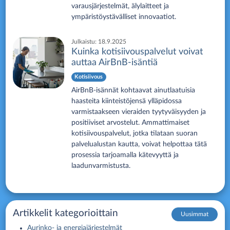
varausjärjestelmät, älylaitteet ja
ympäristöystävälliset innovaatiot.
Julkaistu:
18.9.2025
Kuinka kotisiivouspalvelut voivat
auttaa AirBnB-isäntiä
Kotisiivous
AirBnB-isännät kohtaavat ainutlaatuisia
haasteita kiinteistöjensä ylläpidossa
varmistaakseen vieraiden tyytyväisyyden ja
positiiviset arvostelut. Ammattimaiset
kotisiivouspalvelut, jotka tilataan suoran
palvelualustan kautta, voivat helpottaa tätä
prosessia tarjoamalla kätevyyttä ja
laadunvarmistusta.
Artikkelit kategorioittain
Uusimmat
Aurinko- ja energiajärjestelmät