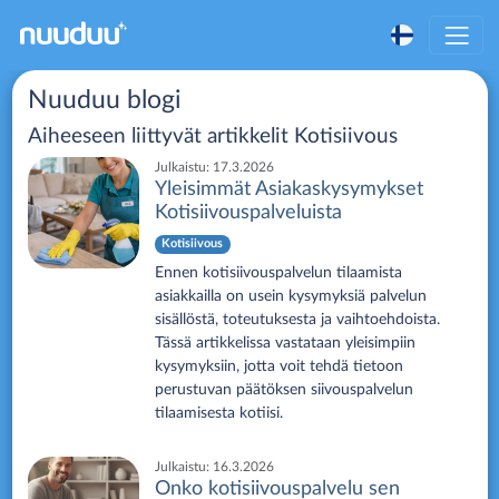
Nuuduu blogi
Aiheeseen liittyvät artikkelit
Kotisiivous
Julkaistu:
17.3.2026
Yleisimmät Asiakaskysymykset
Kotisiivouspalveluista
Kotisiivous
Ennen kotisiivouspalvelun tilaamista
asiakkailla on usein kysymyksiä palvelun
sisällöstä, toteutuksesta ja vaihtoehdoista.
Tässä artikkelissa vastataan yleisimpiin
kysymyksiin, jotta voit tehdä tietoon
perustuvan päätöksen siivouspalvelun
tilaamisesta kotiisi.
Julkaistu:
16.3.2026
Onko kotisiivouspalvelu sen