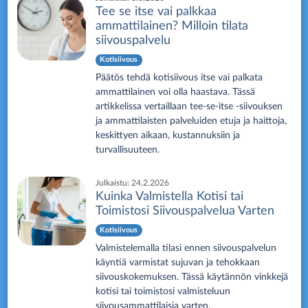
Tee se itse vai palkkaa
ammattilainen? Milloin tilata
siivouspalvelu
Kotisiivous
Päätös tehdä kotisiivous itse vai palkata
ammattilainen voi olla haastava. Tässä
artikkelissa vertaillaan tee-se-itse -siivouksen
ja ammattilaisten palveluiden etuja ja haittoja,
keskittyen aikaan, kustannuksiin ja
turvallisuuteen.
Julkaistu:
24.2.2026
Kuinka Valmistella Kotisi tai
Toimistosi Siivouspalvelua Varten
Kotisiivous
Valmistelemalla tilasi ennen siivouspalvelun
käyntiä varmistat sujuvan ja tehokkaan
siivouskokemuksen. Tässä käytännön vinkkejä
kotisi tai toimistosi valmisteluun
siivousammattilaisia varten.