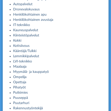
Autopalvelut
Dronevalokuvaus
Henkilökohtainen apu
Henkilökohtainen avustaja
IT-teknikko
Kauneuspalvelut
Kiinteistöpalvelut
Kokki
Kotisiivous
Kääntäjä/Tulkki
Lemmikkipalvelut
LVI-teknikko
Maalaaja
Myymälä- ja kauppatyö
Ompelija
Opettaja
Pihatyöt
Putkimies
Puuseppä
Puutarhuri
Rakennustyöntekijä