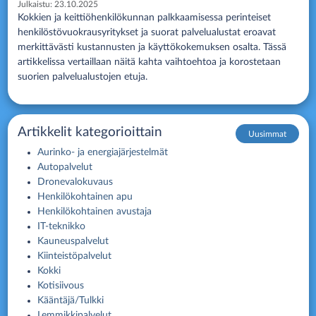
Julkaistu:
23.10.2025
Kokkien ja keittiöhenkilökunnan palkkaamisessa perinteiset
henkilöstövuokrausyritykset ja suorat palvelualustat eroavat
merkittävästi kustannusten ja käyttökokemuksen osalta. Tässä
artikkelissa vertaillaan näitä kahta vaihtoehtoa ja korostetaan
suorien palvelualustojen etuja.
Artikkelit kategorioittain
Uusimmat
Aurinko- ja energiajärjestelmät
Autopalvelut
Dronevalokuvaus
Henkilökohtainen apu
Henkilökohtainen avustaja
IT-teknikko
Kauneuspalvelut
Kiinteistöpalvelut
Kokki
Kotisiivous
Kääntäjä/Tulkki
Lemmikkipalvelut