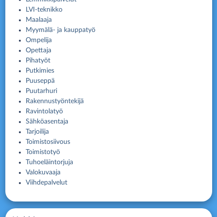
LVI-teknikko
Maalaaja
Myymälä- ja kauppatyö
Ompelija
Opettaja
Pihatyöt
Putkimies
Puuseppä
Puutarhuri
Rakennustyöntekijä
Ravintolatyö
Sähköasentaja
Tarjoilija
Toimistosiivous
Toimistotyö
Tuhoeläintorjuja
Valokuvaaja
Viihdepalvelut