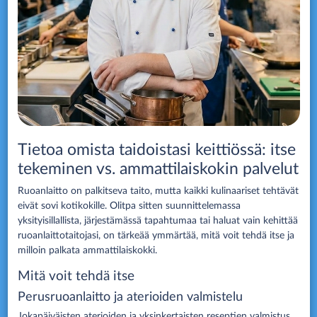
Tietoa omista taidoistasi keittiössä: itse
tekeminen vs. ammattilaiskokin palvelut
Ruoanlaitto on palkitseva taito, mutta kaikki kulinaariset tehtävät
eivät sovi kotikokille. Olitpa sitten suunnittelemassa
yksityisillallista, järjestämässä tapahtumaa tai haluat vain kehittää
ruoanlaittotaitojasi, on tärkeää ymmärtää, mitä voit tehdä itse ja
milloin palkata ammattilaiskokki.
Mitä voit tehdä itse
Perusruoanlaitto ja aterioiden valmistelu
Jokapäiväisten aterioiden ja yksinkertaisten reseptien valmistus