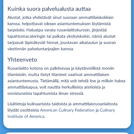
Kuinka suora palvelualusta auttaa
Alustat, jotka yhdistävät sinut suoraan ammattilaiskokkien
kanssa, helpottavat oikean asiantuntemuksen löytämistä
tarpeisiisi. Haluatpa varata ruoanlaittokurssin, järjestää
tapahtumacateringin tai palkata yksityiskokin, nämä alustat
tarjoavat läpinäkyvät hinnat, joustavan aikataulun ja suoran
viestinnän palveluntarjoajien kanssa.
Yhteenveto
Ruoanlaitto kotona on palkitsevaa ja käytännöllistä moniin
tilanteisiin, mutta tietyt tilanteet vaativat ammattilaisen
asiantuntemusta. Tietämällä, mitä voit tehdä itse ja milloin hakea
ammattilaisapua, voit nauttia herkullisista aterioista ja
onnistuneista tapahtumista ilman stressiä.
Lisätietoja kulinaarisista taidoista ja ammattilaisruoanlaitosta
löydät osoitteista
American Culinary Federation
ja
Culinary
Institute of America
.