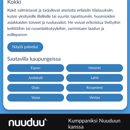
Kokki
Kokit valmistavat ja tarjoilevat aterioita erilaisiin tilaisuuksiin,
kuten yksityisille illallisille tai suuriin tapahtumiin, huomioiden
asiakkaiden toiveet ja ruokavaliot. He voivat erikoistua tiettyihin
keittiöihin tai ruoanlaittotyyleihin, varmistaen laadun ja
esillepanon.
Näytä palvelut
Saatavilla kaupungeissa
Espoo
Helsinki
Jyväskylä
Lahti
Oulu
Rovaniemi
Vaasa
Vantaa
Kumppaniksi Nuuduun
kanssa