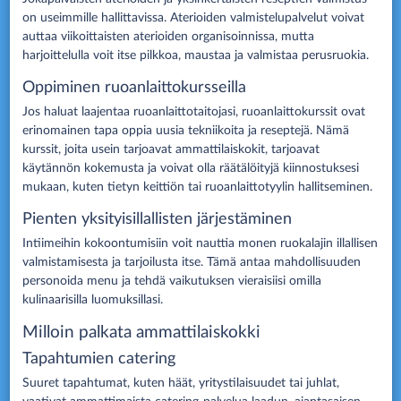
on useimmille hallittavissa. Aterioiden valmistelupalvelut voivat
auttaa viikoittaisten aterioiden organisoinnissa, mutta
harjoittelulla voit itse pilkkoa, maustaa ja valmistaa perusruokia.
Oppiminen ruoanlaittokursseilla
Jos haluat laajentaa ruoanlaittotaitojasi, ruoanlaittokurssit ovat
erinomainen tapa oppia uusia tekniikoita ja reseptejä. Nämä
kurssit, joita usein tarjoavat ammattilaiskokit, tarjoavat
käytännön kokemusta ja voivat olla räätälöityjä kiinnostuksesi
mukaan, kuten tietyn keittiön tai ruoanlaittotyylin hallitseminen.
Pienten yksityisillallisten järjestäminen
Intiimeihin kokoontumisiin voit nauttia monen ruokalajin illallisen
valmistamisesta ja tarjoilusta itse. Tämä antaa mahdollisuuden
personoida menu ja tehdä vaikutuksen vieraisiisi omilla
kulinaarisilla luomuksillasi.
Milloin palkata ammattilaiskokki
Tapahtumien catering
Suuret tapahtumat, kuten häät, yritystilaisuudet tai juhlat,