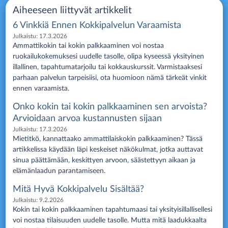
Aiheeseen liittyvät artikkelit
6 Vinkkiä Ennen Kokkipalvelun Varaamista
Julkaistu:
17.3.2026
Ammattikokin tai kokin palkkaaminen voi nostaa
ruokailukokemuksesi uudelle tasolle, olipa kyseessä yksityinen
illallinen, tapahtumatarjoilu tai kokkauskurssit. Varmistaaksesi
parhaan palvelun tarpeisiisi, ota huomioon nämä tärkeät vinkit
ennen varaamista.
Onko kokin tai kokin palkkaaminen sen arvoista?
Arvioidaan arvoa kustannusten sijaan
Julkaistu:
17.3.2026
Mietitkö, kannattaako ammattilaiskokin palkkaaminen? Tässä
artikkelissa käydään läpi keskeiset näkökulmat, jotka auttavat
sinua päättämään, keskittyen arvoon, säästettyyn aikaan ja
elämänlaadun parantamiseen.
Mitä Hyvä Kokkipalvelu Sisältää?
Julkaistu:
9.2.2026
Kokin tai kokin palkkaaminen tapahtumaasi tai yksityisillallisellesi
voi nostaa tilaisuuden uudelle tasolle. Mutta mitä laadukkaalta