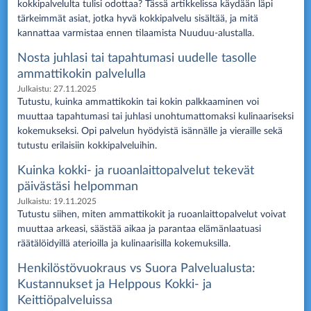
kokkipalvelulta tulisi odottaa? Tässä artikkelissa käydään läpi
tärkeimmät asiat, jotka hyvä kokkipalvelu sisältää, ja mitä
kannattaa varmistaa ennen tilaamista Nuuduu-alustalla.
Nosta juhlasi tai tapahtumasi uudelle tasolle
ammattikokin palvelulla
Julkaistu:
27.11.2025
Tutustu, kuinka ammattikokin tai kokin palkkaaminen voi
muuttaa tapahtumasi tai juhlasi unohtumattomaksi kulinaariseksi
kokemukseksi. Opi palvelun hyödyistä isännälle ja vieraille sekä
tutustu erilaisiin kokkipalveluihin.
Kuinka kokki- ja ruoanlaittopalvelut tekevät
päivästäsi helpomman
Julkaistu:
19.11.2025
Tutustu siihen, miten ammattikokit ja ruoanlaittopalvelut voivat
muuttaa arkeasi, säästää aikaa ja parantaa elämänlaatuasi
räätälöidyillä aterioilla ja kulinaarisilla kokemuksilla.
Henkilöstövuokraus vs Suora Palvelualusta:
Kustannukset ja Helppous Kokki- ja
Keittiöpalveluissa