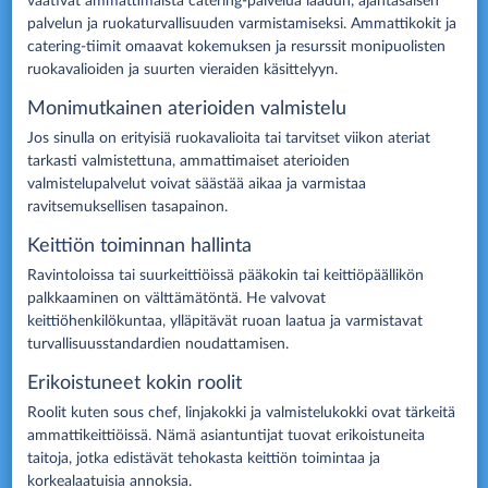
vaativat ammattimaista catering-palvelua laadun, ajantasaisen
palvelun ja ruokaturvallisuuden varmistamiseksi. Ammattikokit ja
catering-tiimit omaavat kokemuksen ja resurssit monipuolisten
ruokavalioiden ja suurten vieraiden käsittelyyn.
Monimutkainen aterioiden valmistelu
Jos sinulla on erityisiä ruokavalioita tai tarvitset viikon ateriat
tarkasti valmistettuna, ammattimaiset aterioiden
valmistelupalvelut voivat säästää aikaa ja varmistaa
ravitsemuksellisen tasapainon.
Keittiön toiminnan hallinta
Ravintoloissa tai suurkeittiöissä pääkokin tai keittiöpäällikön
palkkaaminen on välttämätöntä. He valvovat
keittiöhenkilökuntaa, ylläpitävät ruoan laatua ja varmistavat
turvallisuusstandardien noudattamisen.
Erikoistuneet kokin roolit
Roolit kuten sous chef, linjakokki ja valmistelukokki ovat tärkeitä
ammattikeittiöissä. Nämä asiantuntijat tuovat erikoistuneita
taitoja, jotka edistävät tehokasta keittiön toimintaa ja
korkealaatuisia annoksia.