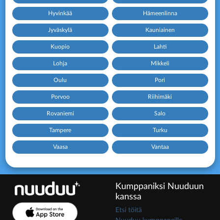
Hyvinkää
Hämeenlinna
Jyväskylä
Kauniainen
Kuopio
Lahti
Lohja
Mikkeli
Oulu
Pori
Porvoo
Riihimäki
Rovaniemi
Salo
Tampere
Turku
Vaasa
Vantaa
Kumppaniksi Nuuduun
kanssa
Etsi töitä