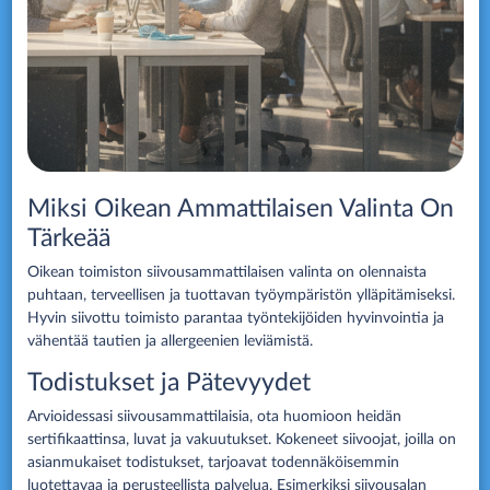
Miksi Oikean Ammattilaisen Valinta On
Tärkeää
Oikean toimiston siivousammattilaisen valinta on olennaista
puhtaan, terveellisen ja tuottavan työympäristön ylläpitämiseksi.
Hyvin siivottu toimisto parantaa työntekijöiden hyvinvointia ja
vähentää tautien ja allergeenien leviämistä.
Todistukset ja Pätevyydet
Arvioidessasi siivousammattilaisia, ota huomioon heidän
sertifikaattinsa, luvat ja vakuutukset. Kokeneet siivoojat, joilla on
asianmukaiset todistukset, tarjoavat todennäköisemmin
luotettavaa ja perusteellista palvelua. Esimerkiksi siivousalan