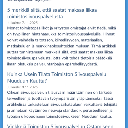
siivouspalveluntarjoajalta.
5 merkkiä siitä, että saatat maksaa liikaa
toimistosiivouspalvelusta
Julkaistu:
7.11.2025
Monet toimistopäälliköt ja yritysten omistajat eivät tiedä, mikä
on tyypillinen hintahaarukka toimistosiivouspalveluille. Hinnat
voivat vaihdella taitotason, kiireellisyyden, materiaalien,
matkakulujen ja markkinaolosuhteiden mukaan. Tämä artikkeli
auttaa tunnistamaan merkkejä siitä, että saatat maksaa liikaa
toimistosiivouspalvelusta, jotta voit tehdä tietoisia päätöksiä
ilman oletuksia palveluntarjoajan epärehellisyydestä.
Kuinka Usein Tilata Toimiston Siivouspalvelu
Nuuduun Kautta?
Julkaistu:
3.11.2025
Oikean siivouspalvelun tilausvälin määrittäminen on tärkeää
terveellisen ja tuottavan työympäristön ylläpitämiseksi. Tässä
artikkelissa tarkastellaan siivousaikatauluun vaikuttavia tekijöitä
ja annetaan käytännön neuvoja standardi-, perusteelliseen ja
työajan ulkopuoliseen toimistosiivoukseen Nuuduun kautta.
Vinkkejä Toimiston Siivouspalvelun Ostamiseen