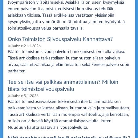
työympäristön ylläpitämiseksi. Asiakkailla on usein kysymyksiä
ennen palvelun tilaamista, erityisesti kun siivous tehdään
asiakkaan tiloissa. Tässä artikkelissa vastataan yleisimpiin
kysymyksiin, jotta ymmärrät, mitä odottaa ja miten hyödyntää
toimistosiivouspalvelua parhaalla tavalla.
Onko Toimiston Siivouspalvelu Kannattava?
Julkaistu:
21.1.2026
Päätös toimiston siivouspalvelun hankkimisesta voi olla vaikea.
Tässä artikkelissa tarkastellaan kustannusten sijaan palvelun
arvoa, säästettyä aikaa ja elämänlaatua sekä kenelle palvelu sopii
parhaiten.
Tee se itse vai palkkaa ammattilainen? Milloin
tilata toimistosiivouspalvelu
Julkaistu:
5.1.2026
Päätös toimistosiivouksen tekemisestä itse tai ammattilaisen
palkkaamisesta vaikuttaa aikaan, kustannuksiin ja turvallisuuteen.
Tässä artikkelissa vertaillaan molempia vaihtoehtoja ja kerrotaan,
milloin on järkevää käyttää ammattilaispalveluita, kuten
Nuuduun kautta saatavia siivouspalveluita.