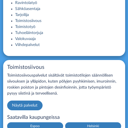
Ravintolatyö
Sähköasentaja
Tarjoilija
Toimistosiivous
Toimistotyö
Tuhoeläintorjuja
Valokuvaaja
Viihdepalvelut
Toimistosiivous
Toimistosiivouspalvelut sisältävät toimistotilojen säännöllisen
siivouksen ja ylläpidon, kuten pölyjen pyyhkimisen, imuroinnin,
roskien poiston ja pintojen desinfioinnin, jotta työympäristö
pysyy siistinä ja terveellisenä.
Näytä palvelut
Saatavilla kaupungeissa
Espoo
Helsinki