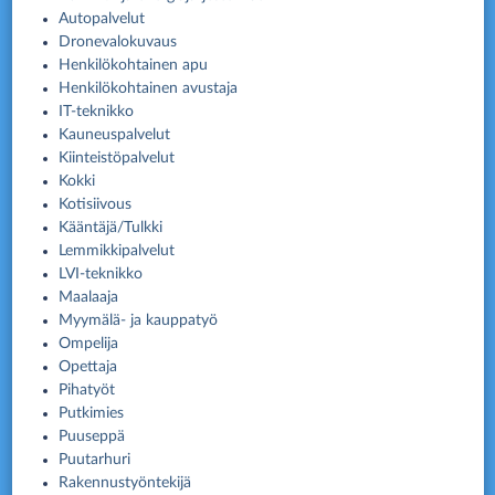
Autopalvelut
Dronevalokuvaus
Henkilökohtainen apu
Henkilökohtainen avustaja
IT-teknikko
Kauneuspalvelut
Kiinteistöpalvelut
Kokki
Kotisiivous
Kääntäjä/Tulkki
Lemmikkipalvelut
LVI-teknikko
Maalaaja
Myymälä- ja kauppatyö
Ompelija
Opettaja
Pihatyöt
Putkimies
Puuseppä
Puutarhuri
Rakennustyöntekijä