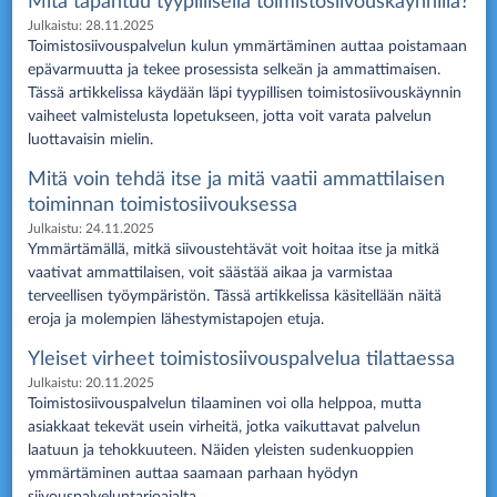
Mitä tapahtuu tyypillisellä toimistosiivouskäynnillä?
Julkaistu:
28.11.2025
Toimistosiivouspalvelun kulun ymmärtäminen auttaa poistamaan
epävarmuutta ja tekee prosessista selkeän ja ammattimaisen.
Tässä artikkelissa käydään läpi tyypillisen toimistosiivouskäynnin
vaiheet valmistelusta lopetukseen, jotta voit varata palvelun
luottavaisin mielin.
Mitä voin tehdä itse ja mitä vaatii ammattilaisen
toiminnan toimistosiivouksessa
Julkaistu:
24.11.2025
Ymmärtämällä, mitkä siivoustehtävät voit hoitaa itse ja mitkä
vaativat ammattilaisen, voit säästää aikaa ja varmistaa
terveellisen työympäristön. Tässä artikkelissa käsitellään näitä
eroja ja molempien lähestymistapojen etuja.
Yleiset virheet toimistosiivouspalvelua tilattaessa
Julkaistu:
20.11.2025
Toimistosiivouspalvelun tilaaminen voi olla helppoa, mutta
asiakkaat tekevät usein virheitä, jotka vaikuttavat palvelun
laatuun ja tehokkuuteen. Näiden yleisten sudenkuoppien
ymmärtäminen auttaa saamaan parhaan hyödyn