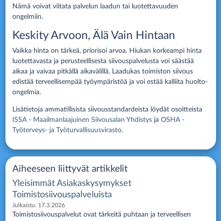
Nämä voivat viitata palvelun laadun tai luotettavuuden
ongelmiin.
Keskity Arvoon, Älä Vain Hintaan
Vaikka hinta on tärkeä, priorisoi arvoa. Hiukan korkeampi hinta
luotettavasta ja perusteellisesta siivouspalvelusta voi säästää
aikaa ja vaivaa pitkällä aikavälillä. Laadukas toimiston siivous
edistää terveellisempää työympäristöä ja voi estää kalliita huolto-
ongelmia.
Lisätietoja ammatillisista siivousstandardeista löydät osoitteista
ISSA - Maailmanlaajuinen Siivousalan Yhdistys
ja
OSHA -
Työterveys- ja Työturvallisuusvirasto
.
Aiheeseen liittyvät artikkelit
Yleisimmät Asiakaskysymykset
Toimistosiivouspalveluista
Julkaistu:
17.3.2026
Toimistosiivouspalvelut ovat tärkeitä puhtaan ja terveellisen