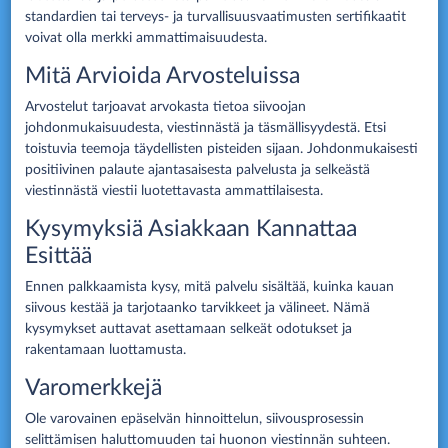
standardien tai terveys- ja turvallisuusvaatimusten sertifikaatit
voivat olla merkki ammattimaisuudesta.
Mitä Arvioida Arvosteluissa
Arvostelut tarjoavat arvokasta tietoa siivoojan
johdonmukaisuudesta, viestinnästä ja täsmällisyydestä. Etsi
toistuvia teemoja täydellisten pisteiden sijaan. Johdonmukaisesti
positiivinen palaute ajantasaisesta palvelusta ja selkeästä
viestinnästä viestii luotettavasta ammattilaisesta.
Kysymyksiä Asiakkaan Kannattaa
Esittää
Ennen palkkaamista kysy, mitä palvelu sisältää, kuinka kauan
siivous kestää ja tarjotaanko tarvikkeet ja välineet. Nämä
kysymykset auttavat asettamaan selkeät odotukset ja
rakentamaan luottamusta.
Varomerkkejä
Ole varovainen epäselvän hinnoittelun, siivousprosessin
selittämisen haluttomuuden tai huonon viestinnän suhteen.