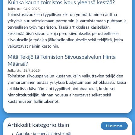
Kuinka kauan toimistosiivous yleensä kestää?
Julkaistu:
24.9.2025
Toimistosiivouksen tyypillisen keston ymmärtäminen auttaa
yrityksiä suunnittelemaan paremmin ja varmistamaan puhtaan ja
terveellisen työympäristön. Tässä artikkelissa käsitellään
keskimääräisiä siivousaikoja perussiivoukselle, perusteelliselle
siivoukselle ja työajan jälkeiselle siivoukselle sekä tekijöitä, jotka
vaikuttavat näihin kestoihin.
Mitä Tekijöitä Toimiston Siivouspalvelun Hinta
Määrää?
Julkaistu:
18.9.2025
Toimiston siivouspalvelun kustannuksiin vaikuttavien tekijöiden
ymmärtäminen auttaa yrityksiä budjetoimaan tehokkaasti. Tässä
artikkelissa käydään läpi tyypilliset hintahaarukat, keskeiset
hinnoittelutekijät, hinnan nousua aiheuttavat seikat sekä
kustannusten hallintakeinot.
Artikkelit kategorioittain
Uusimmat
Aurinko- ja energiajärjestelmät