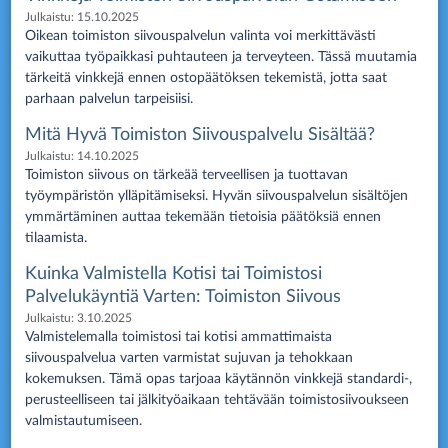
Julkaistu:
15.10.2025
Oikean toimiston siivouspalvelun valinta voi merkittävästi
vaikuttaa työpaikkasi puhtauteen ja terveyteen. Tässä muutamia
tärkeitä vinkkejä ennen ostopäätöksen tekemistä, jotta saat
parhaan palvelun tarpeisiisi.
Mitä Hyvä Toimiston Siivouspalvelu Sisältää?
Julkaistu:
14.10.2025
Toimiston siivous on tärkeää terveellisen ja tuottavan
työympäristön ylläpitämiseksi. Hyvän siivouspalvelun sisältöjen
ymmärtäminen auttaa tekemään tietoisia päätöksiä ennen
tilaamista.
Kuinka Valmistella Kotisi tai Toimistosi
Palvelukäyntiä Varten: Toimiston Siivous
Julkaistu:
3.10.2025
Valmistelemalla toimistosi tai kotisi ammattimaista
siivouspalvelua varten varmistat sujuvan ja tehokkaan
kokemuksen. Tämä opas tarjoaa käytännön vinkkejä standardi-,
perusteelliseen tai jälkityöaikaan tehtävään toimistosiivoukseen
valmistautumiseen.